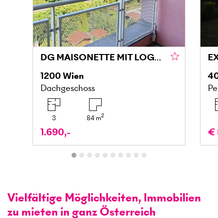
DG MAISONETTE MIT LOGGIA UND GRÜNBLICK IN DONAU NÄHE
1200
Wien
4
Dachgeschoss
Pe
2
3
84
m
1.690,-
€ 
Vielfältige Möglichkeiten, Immobilien
zu mieten in ganz Österreich