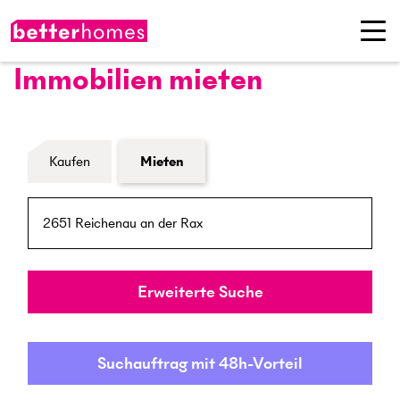
Immobilien mieten
Formular Immobiliensuche
Kaufen
Mieten
PLZ / Ort
Umkreis
Erweiterte Suche
Suchauftrag mit 48h-Vorteil