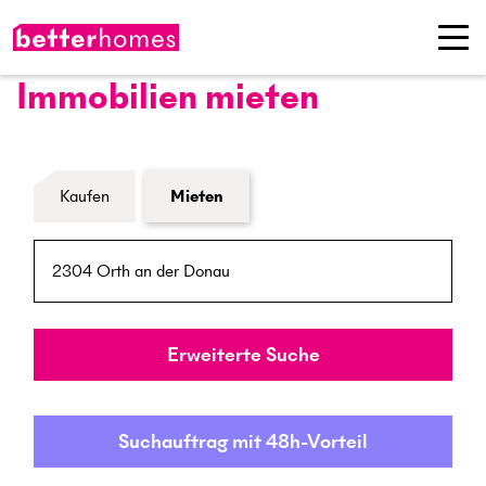
Immobilien mieten
Formular Immobiliensuche
Kaufen
Mieten
PLZ / Ort
Umkreis
Erweiterte Suche
Suchauftrag mit 48h-Vorteil