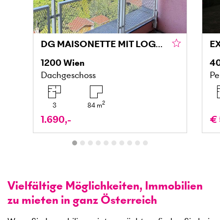
DG MAISONETTE MIT LOGGIA UND GRÜNBLICK IN DONAU NÄHE
1200
Wien
4
Dachgeschoss
Pe
2
3
84
m
1.690,-
€ 
Vielfältige Möglichkeiten, Immobilien
zu mieten in ganz Österreich