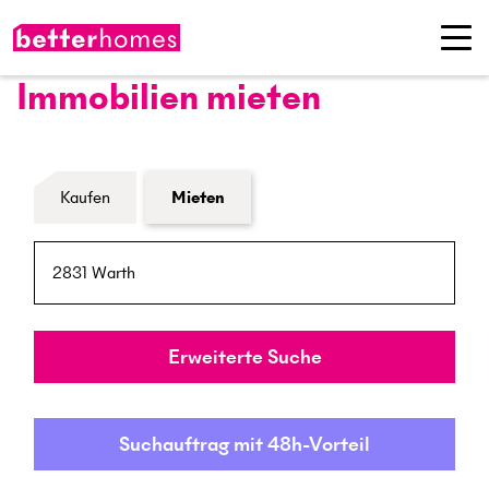
Immobilien mieten
Formular Immobiliensuche
Kaufen
Mieten
PLZ / Ort
Umkreis
Erweiterte Suche
Suchauftrag mit 48h-Vorteil