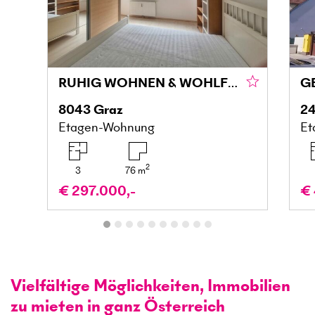
RUHIG WOHNEN & WOHLFÜHLEN MIT BALKON IN DER MARIATROSTERSTRASSE
8043
Graz
24
Etagen-Wohnung
Et
2
3
76
m
€ 297.000,-
€ 
Vielfältige Möglichkeiten, Immobilien
zu mieten in ganz Österreich