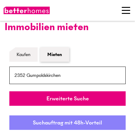
Immobilien mieten
Formular Immobiliensuche
Kaufen
Mieten
PLZ / Ort
Umkreis
Erweiterte Suche
Suchauftrag mit 48h-Vorteil