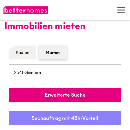
Immobilien mieten
Formular Immobiliensuche
Kaufen
Mieten
PLZ / Ort
Umkreis
Erweiterte Suche
Suchauftrag mit 48h-Vorteil