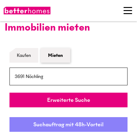
Immobilien mieten
Formular Immobiliensuche
Kaufen
Mieten
PLZ / Ort
Umkreis
Erweiterte Suche
Suchauftrag mit 48h-Vorteil