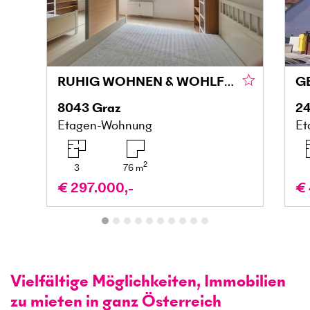
RUHIG WOHNEN & WOHLFÜHLEN MIT BALKON IN DER MARIATROSTERSTRASSE
8043
Graz
24
Etagen-Wohnung
Et
2
3
76
m
€ 297.000,-
€ 
Vielfältige Möglichkeiten, Immobilien
zu mieten in ganz Österreich