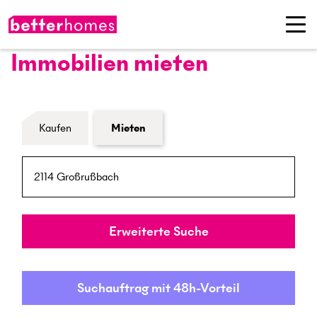
Immobilien mieten
Formular Immobiliensuche
Kaufen
Mieten
PLZ / Ort
Umkreis
Erweiterte Suche
Suchauftrag mit 48h-Vorteil