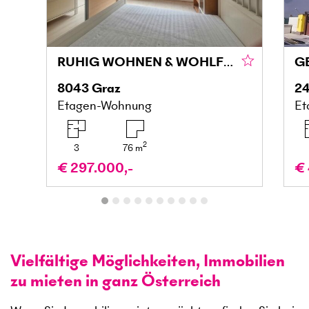
RUHIG WOHNEN & WOHLFÜHLEN MIT BALKON IN DER MARIATROSTERSTRASSE
8043
Graz
24
Etagen-Wohnung
Et
2
3
76
m
€ 297.000,-
€ 
Vielfältige Möglichkeiten, Immobilien
zu mieten in ganz Österreich