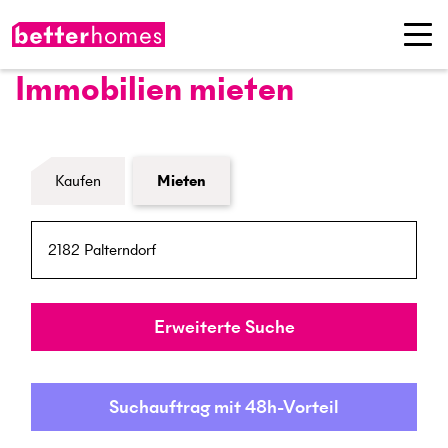
Immobilien mieten
Formular Immobiliensuche
Kaufen
Mieten
PLZ / Ort
Umkreis
Erweiterte Suche
Suchauftrag mit 48h-Vorteil