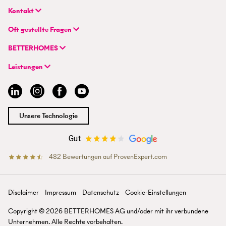
Kontakt
BETTERHOMES Real GmbH
Oft gestellte Fragen
Hauptsitz
FAQ | Immobilie verkaufen/vermieten
Wienerbergstraße 7 / D 2.OG
BETTERHOMES
FAQ | Immobilienmakler/-in werden
AT-1100 Wien
Unternehmen
FAQ | Einstieg für Maklerprofis
Leistungen
Hybrides Maklermodell
+43 1 236 87 33 00
Immobilie suchen
BETTERHOMES-Erfahrungen
info@betterhomes.at
Immobilie verkaufen/vermieten
Management
Immobilie bewerten
Jobs
Immobilien-Ratgeber
Standorte
Unsere Technologie
Immobilienmakler/-in werden
Presse
Gut
482
Bewertungen auf ProvenExpert.com
BETTERHOMES Österreich
Disclaimer
Impressum
Datenschutz
Cookie-Einstellungen
Copyright ©
2026
BETTERHOMES AG und/oder mit ihr verbun­dene
Unter­nehmen. Alle Rechte vor­behalten.