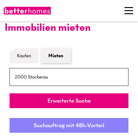
Immobilien mieten
Formular Immobiliensuche
Kaufen
Mieten
PLZ / Ort
Umkreis
Erweiterte Suche
Suchauftrag mit 48h-Vorteil