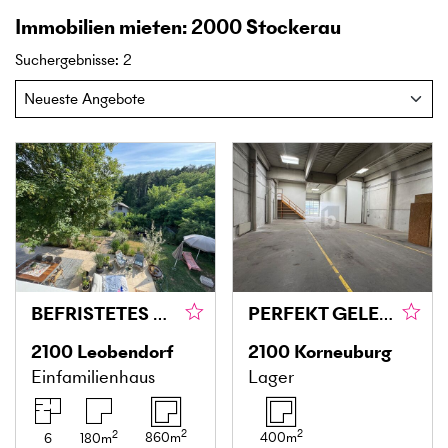
Immobilien mieten: 2000 Stockerau
Suchergebnisse
:
2
BEFRISTETES EINFAMILIENHAUS IM GRÜNEN MIT BLICK AUF DIE SKYLINE VON WIEN
PERFEKT GELEGENE LAGERHALLE MIT BÜRORÄUMLICHKEITEN
2100
Leobendorf
2100
Korneuburg
Einfamilienhaus
Lager
2
2
2
860
m
400
m
6
180
m