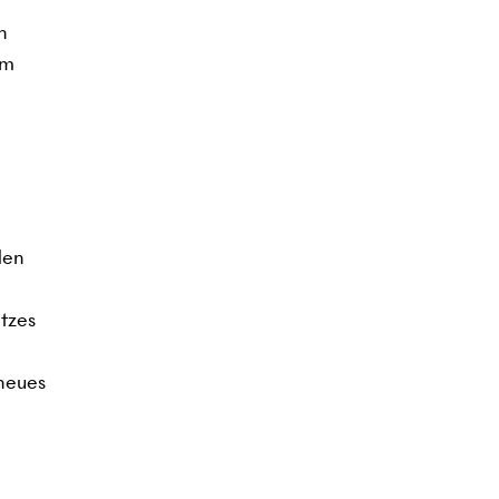
n
em
den
tzes
 neues