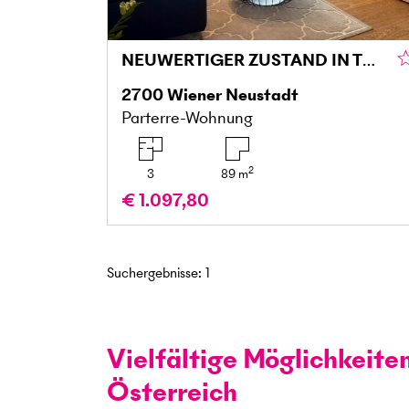
NEUWERTIGER ZUSTAND IN TOP ZENTRALER LAGE - BARRIEREFREI
2700
Wiener Neustadt
Parterre-Wohnung
2
3
89
m
€ 1.097,80
Suchergebnisse
:
1
Vielfältige Möglichkeite
Österreich