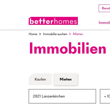
Bera
Immobi
Home
Immobilie suchen
Mieten
Immobilien
Formular Immobiliensuche
Kaufen
Mieten
PLZ / Ort
Umkreis