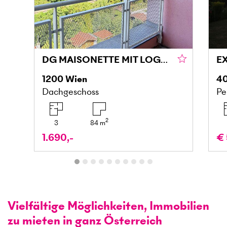
DG MAISONETTE MIT LOGGIA UND GRÜNBLICK IN DONAU NÄHE
1200
Wien
4
Dachgeschoss
Pe
2
3
84
m
1.690,-
€ 
Vielfältige Möglichkeiten, Immobilien
zu mieten in ganz Österreich