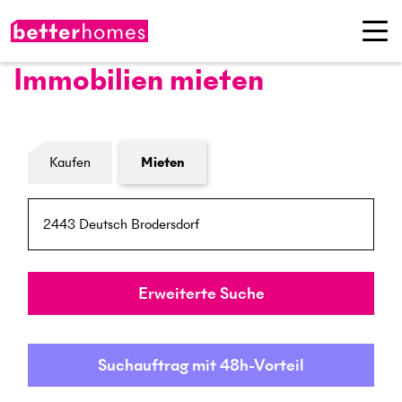
Immobilien mieten
Formular Immobiliensuche
Kaufen
Mieten
PLZ / Ort
Umkreis
Erweiterte Suche
Suchauftrag mit 48h-Vorteil