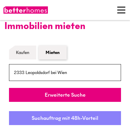
Immobilien mieten
Formular Immobiliensuche
Kaufen
Mieten
PLZ / Ort
Umkreis
Erweiterte Suche
Suchauftrag mit 48h-Vorteil