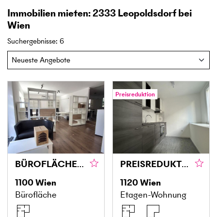
Immobilien mieten: 2333 Leopoldsdorf bei
Wien
Suchergebnisse
:
6
Preisreduktion
BÜROFLÄCHE / GESCHÄFTSLOKAL MIT 91 M² IN 1100 WIEN – VIELSEITIG NUTZBAR IN GUTER LAGE
PREISREDUKTION! URBAN WOHNEN MIT RUHEFAKTOR – FRISCH SANIERTE 2-ZIMMER-WOHNUNG
1100
Wien
1120
Wien
Bürofläche
Etagen-Wohnung