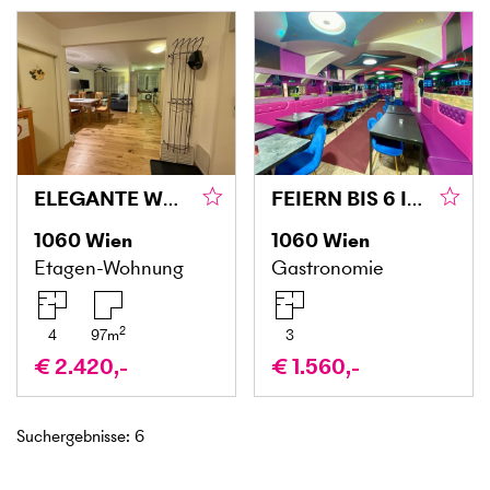
ELEGANTE WOHNUNG IN BESTLAGE
FEIERN BIS 6 IN DER FRÜH
1060
Wien
1060
Wien
Etagen-Wohnung
Gastronomie
2
4
97
m
3
€ 2.420,-
€ 1.560,-
Suchergebnisse
:
6