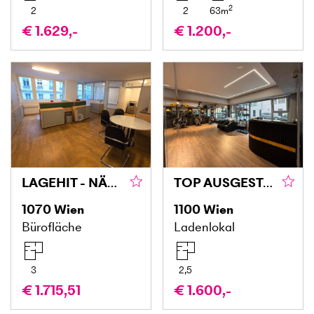
2
2
2
63
m
€ 1.629,-
€ 1.200,-
LAGEHIT - NÄHE MARIAHILFERSTRASSE
TOP AUSGESTATTETER FRISEURSALON – SOFORT STARTKLAR
1070
Wien
1100
Wien
Bürofläche
Ladenlokal
3
2,5
€ 1.715,51
€ 1.600,-