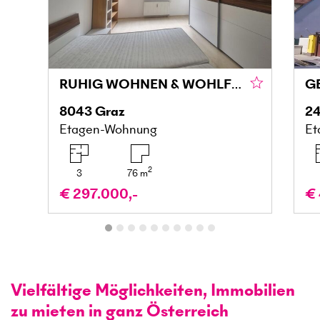
RUHIG WOHNEN & WOHLFÜHLEN MIT BALKON IN DER MARIATROSTERSTRASSE
8043
Graz
24
Etagen-Wohnung
Et
2
3
76
m
€ 297.000,-
€ 
Vielfältige Möglichkeiten, Immobilien
zu mieten in ganz Österreich