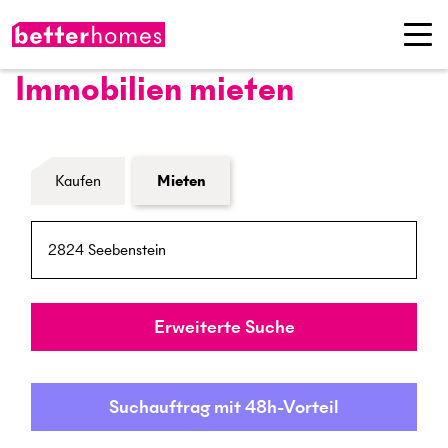
Immobilien mieten
Formular Immobiliensuche
Kaufen
Mieten
PLZ / Ort
Umkreis
Erweiterte Suche
Suchauftrag mit 48h-Vorteil