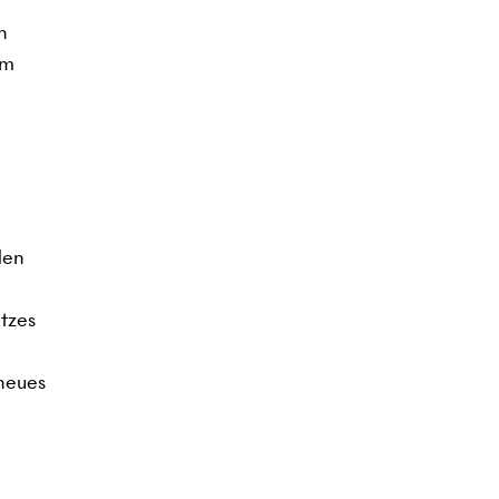
n
em
den
tzes
 neues