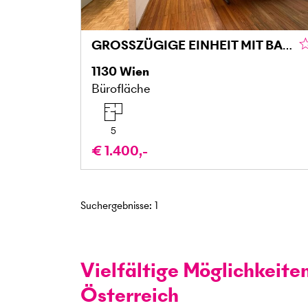
GROSSZÜGIGE EINHEIT MIT BALKON IN TOP-LAGE
1130
Wien
Bürofläche
5
€ 1.400,-
Suchergebnisse
:
1
Vielfältige Möglichkeite
Österreich