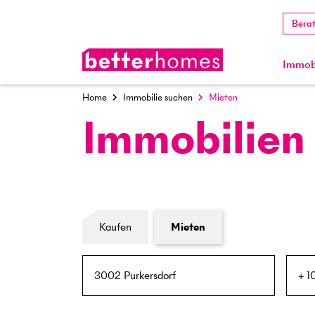
Bera
Immobi
Home
Immobilie suchen
Mieten
Immobilien
Formular Immobiliensuche
Kaufen
Mieten
PLZ / Ort
Umkreis