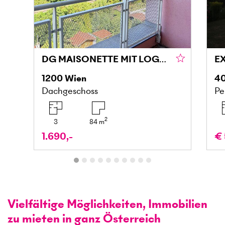
DG MAISONETTE MIT LOGGIA UND GRÜNBLICK IN DONAU NÄHE
1200
Wien
4
Dachgeschoss
Pe
2
3
84
m
1.690,-
€ 
Vielfältige Möglichkeiten, Immobilien
zu mieten in ganz Österreich