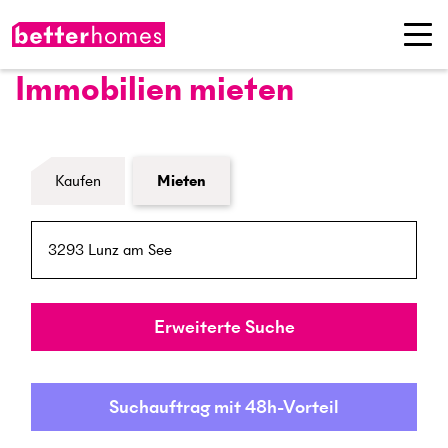
Immobilien mieten
Formular Immobiliensuche
Kaufen
Mieten
PLZ / Ort
Umkreis
Erweiterte Suche
Suchauftrag mit 48h-Vorteil