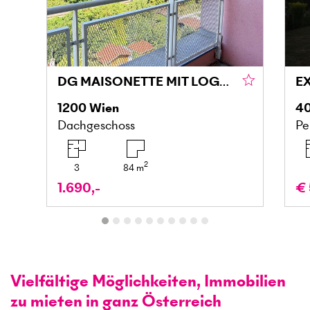
DG MAISONETTE MIT LOGGIA UND GRÜNBLICK IN DONAU NÄHE
1200
Wien
4
Dachgeschoss
Pe
2
3
84
m
1.690,-
€ 
Vielfältige Möglichkeiten, Immobilien
zu mieten in ganz Österreich