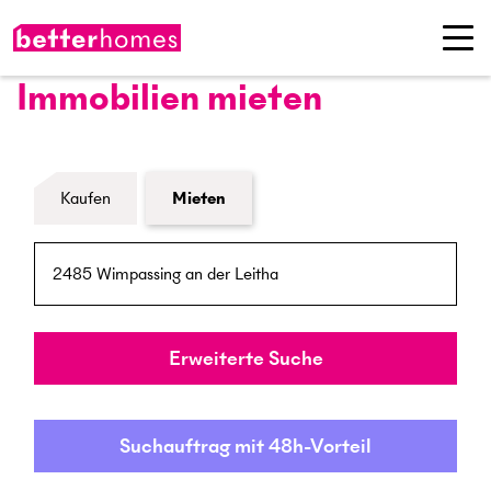
Immobilien mieten
Formular Immobiliensuche
Kaufen
Mieten
PLZ / Ort
Umkreis
Erweiterte Suche
Suchauftrag mit 48h-Vorteil