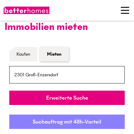
Immobilien mieten
Formular Immobiliensuche
Kaufen
Mieten
PLZ / Ort
Umkreis
Erweiterte Suche
Suchauftrag mit 48h-Vorteil