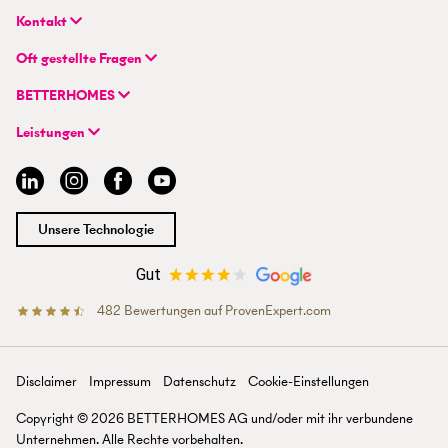
Kontakt
BETTERHOMES Real GmbH
Oft gestellte Fragen
Hauptsitz
FAQ | Immobilie verkaufen/vermieten
Wienerbergstraße 7 / D 2.OG
BETTERHOMES
FAQ | Immobilienmakler/-in werden
AT-1100 Wien
Unternehmen
FAQ | Einstieg für Maklerprofis
Leistungen
Hybrides Maklermodell
+43 1 236 87 33 00
Immobilie suchen
BETTERHOMES-Erfahrungen
info@betterhomes.at
Immobilie verkaufen/vermieten
Management
Immobilie bewerten
Jobs
Immobilien-Ratgeber
Standorte
Unsere Technologie
Immobilienmakler/-in werden
Presse
Gut
482
Bewertungen auf ProvenExpert.com
BETTERHOMES Österreich
Disclaimer
Impressum
Datenschutz
Cookie-Einstellungen
Copyright ©
2026
BETTERHOMES AG und/oder mit ihr verbun­dene
Unter­nehmen. Alle Rechte vor­behalten.