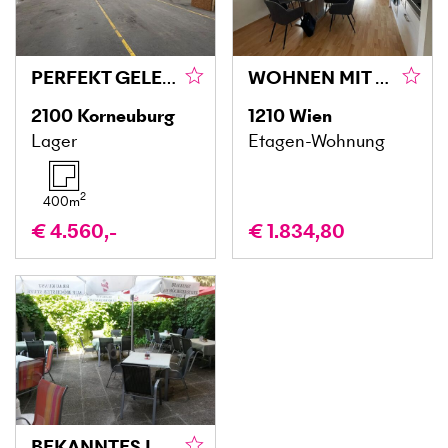
PERFEKT GELEGENE LAGERHALLE MIT BÜRORÄUMLICHKEITEN
WOHNEN MIT QUALITÄT – STILVOLL IM 21. BEZIRK
2100
Korneuburg
1210
Wien
Lager
Etagen-Wohnung
2
400
m
€ 4.560,-
€ 1.834,80
BEKANNTES LOKAL IN TOP-LAGE MIT SCHANIGARTEN