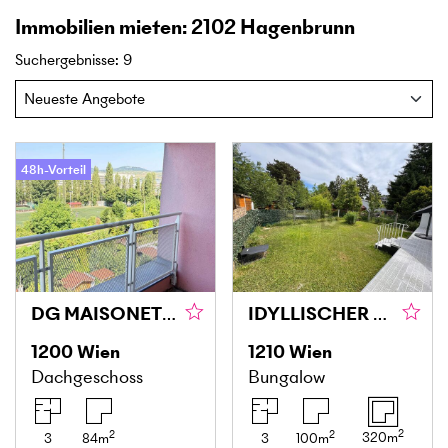
Immobilien mieten: 2102 Hagenbrunn
Suchergebnisse
:
9
48h-Vorteil
DG MAISONETTE MIT LOGGIA UND GRÜNBLICK IN DONAU NÄHE
IDYLLISCHER BUNGALOW IM GRÜNEN
1200
Wien
1210
Wien
Dachgeschoss
Bungalow
2
2
2
320
m
3
84
m
3
100
m