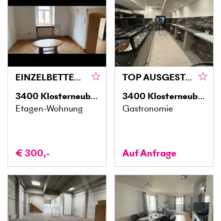
EINZELBETTEN IN MEHRBETTZIMMERN EINER ARBEITERUNTERKUNFT IM HERZEN VON KLOSTERNEUBURG
TOP AUSGESTATTETES GASTRONOMIELOKAL IM HERZEN VON KLOSTERNEUBURG
3400
Klosterneuburg
3400
Klosterneuburg
Etagen-Wohnung
Gastronomie
€ 300,-
Auf Anfrage