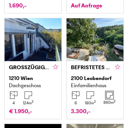
1.690,-
Auf Anfrage
GROSSZÜGIGE MAISONETTEWOHNUNG MIT SONNIGER DACHTERRASSE
BEFRISTETES EINFAMILIENHAUS IM GRÜNEN MIT BLICK AUF DIE SKYLINE VON WIEN
1210
Wien
2100
Leobendorf
Dachgeschoss
Einfamilienhaus
2
2
2
860
m
4
124
m
6
180
m
€ 1.950,-
3.300,-