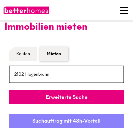
Immobilien mieten
Formular Immobiliensuche
Kaufen
Mieten
PLZ / Ort
Umkreis
Erweiterte Suche
Suchauftrag mit 48h-Vorteil