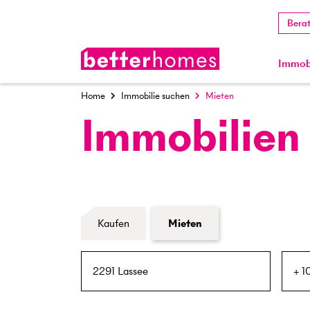
Bera
Immobi
Home
Immobilie suchen
Mieten
Immobilien
Formular Immobiliensuche
Kaufen
Mieten
PLZ / Ort
Umkreis