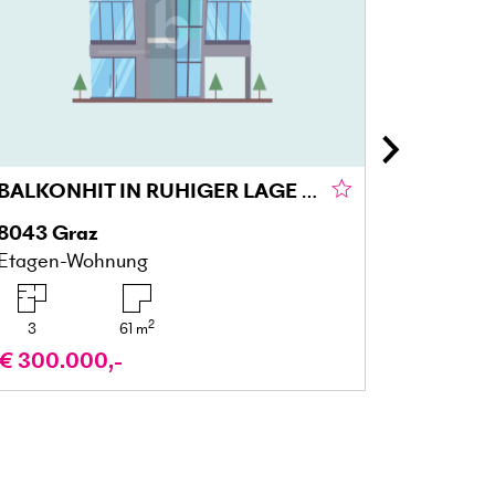
BALKONHIT IN RUHIGER LAGE IM GRÜNEN GRAZ
8043
Graz
5122
Ac
Etagen-Wohnung
Gartenw
2
3
61
m
4
€ 300.000,-
€ 329.