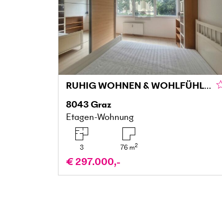
RUHIG WOHNEN & WOHLFÜHLEN MIT BALKON IN DER MARIATROSTERSTRASSE
8043
Graz
Etagen-Wohnung
2
3
76
m
€ 297.000,-