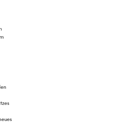
n
em
den
tzes
 neues