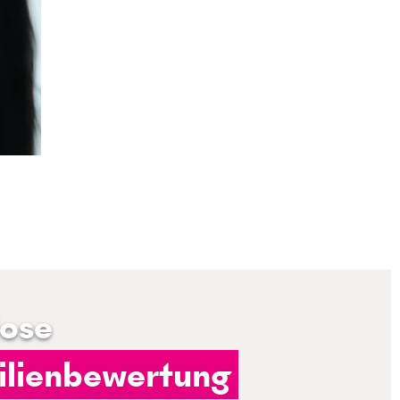
lose
lienbewertung