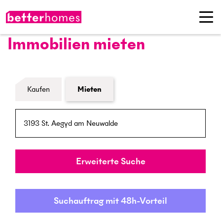
Immobilien mieten
Formular Immobiliensuche
Kaufen
Mieten
PLZ / Ort
Umkreis
Erweiterte Suche
Suchauftrag mit 48h-Vorteil