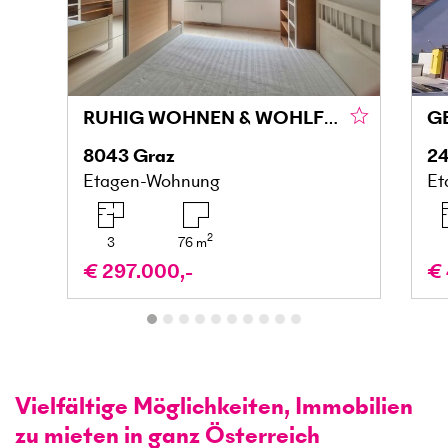
RUHIG WOHNEN & WOHLFÜHLEN MIT BALKON IN DER MARIATROSTERSTRASSE
8043
Graz
24
Etagen-Wohnung
Et
2
3
76
m
€ 297.000,-
€ 
Vielfältige Möglichkeiten, Immobilien
zu mieten in ganz Österreich