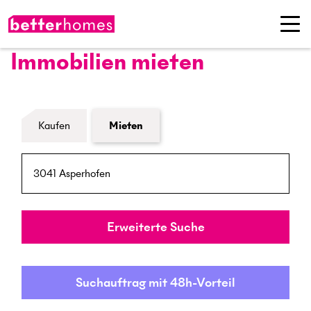
Immobilien mieten
Formular Immobiliensuche
Kaufen
Mieten
PLZ / Ort
Umkreis
Erweiterte Suche
Suchauftrag mit 48h-Vorteil