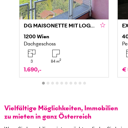
DG MAISONETTE MIT LOGGIA UND GRÜNBLICK IN DONAU NÄHE
1200
Wien
4
Dachgeschoss
Pe
2
3
84
m
1.690,-
€ 
Vielfältige Möglichkeiten, Immobilien
zu mieten in ganz Österreich