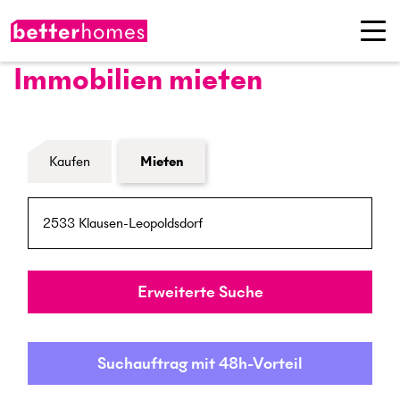
Immobilien mieten
Formular Immobiliensuche
Kaufen
Mieten
PLZ / Ort
Umkreis
Erweiterte Suche
Suchauftrag mit 48h-Vorteil