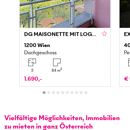
DG MAISONETTE MIT LOGGIA UND GRÜNBLICK IN DONAU NÄHE
1200
Wien
4
Dachgeschoss
Pe
2
3
84
m
1.690,-
€ 
Vielfältige Möglichkeiten, Immobilien
zu mieten in ganz Österreich