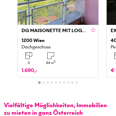
DG MAISONETTE MIT LOGGIA UND GRÜNBLICK IN DONAU NÄHE
1200
Wien
4
Dachgeschoss
Pe
2
3
84
m
1.690,-
€ 
Vielfältige Möglichkeiten, Immobilien
zu mieten in ganz Österreich