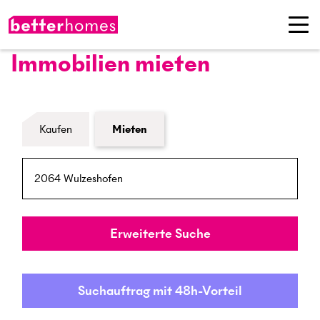
Immobilien mieten
Formular Immobiliensuche
Kaufen
Mieten
PLZ / Ort
Umkreis
Erweiterte Suche
Suchauftrag mit 48h-Vorteil