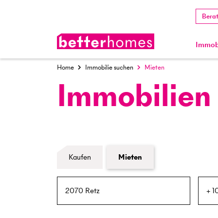
Bera
Immobi
Home
Immobilie suchen
Mieten
Immobilien
Formular Immobiliensuche
Kaufen
Mieten
PLZ / Ort
Umkreis