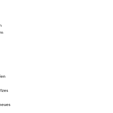
n
em
den
tzes
 neues