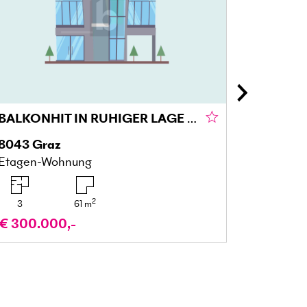
BALKONHIT IN RUHIGER LAGE IM GRÜNEN GRAZ
8043
Graz
5122
Ac
Etagen-Wohnung
Gartenw
2
3
61
m
4
€ 300.000,-
€ 329.