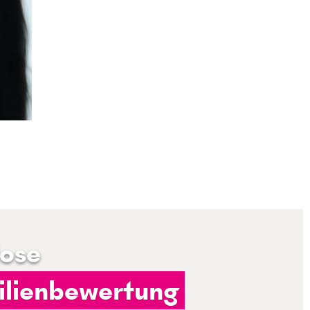
lose
lienbewertung