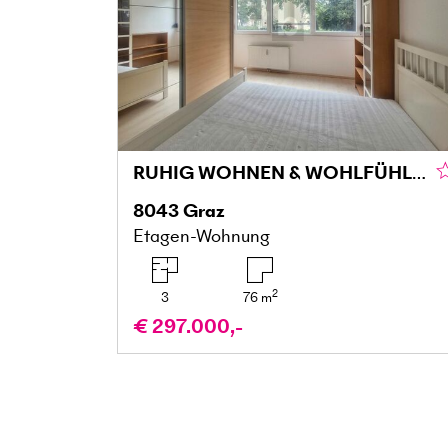
RUHIG WOHNEN & WOHLFÜHLEN MIT BALKON IN DER MARIATROSTERSTRASSE
8043
Graz
Etagen-Wohnung
2
3
76
m
€ 297.000,-