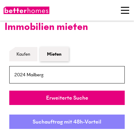
Immobilien mieten
Formular Immobiliensuche
Kaufen
Mieten
PLZ / Ort
Umkreis
Erweiterte Suche
Suchauftrag mit 48h-Vorteil