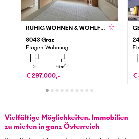
RUHIG WOHNEN & WOHLFÜHLEN MIT BALKON IN DER MARIATROSTERSTRASSE
8043
Graz
24
Etagen-Wohnung
Et
2
3
76
m
€ 297.000,-
€ 
Vielfältige Möglichkeiten, Immobilien
zu mieten in ganz Österreich