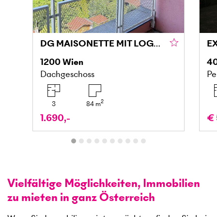
DG MAISONETTE MIT LOGGIA UND GRÜNBLICK IN DONAU NÄHE
1200
Wien
4
Dachgeschoss
Pe
2
3
84
m
1.690,-
€ 
Vielfältige Möglichkeiten, Immobilien
zu mieten in ganz Österreich