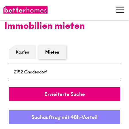
Immobilien mieten
Formular Immobiliensuche
Kaufen
Mieten
PLZ / Ort
Umkreis
Erweiterte Suche
Suchauftrag mit 48h-Vorteil