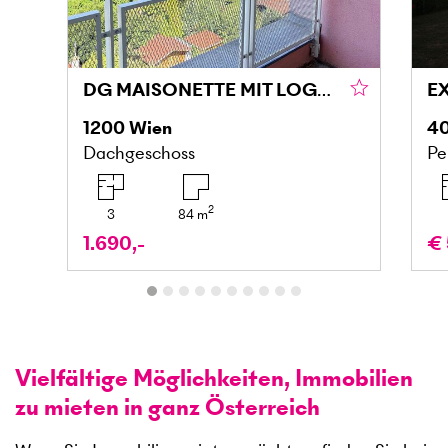
DG MAISONETTE MIT LOGGIA UND GRÜNBLICK IN DONAU NÄHE
1200
Wien
4
Dachgeschoss
Pe
2
3
84
m
1.690,-
€ 
Vielfältige Möglichkeiten, Immobilien
zu mieten in ganz Österreich