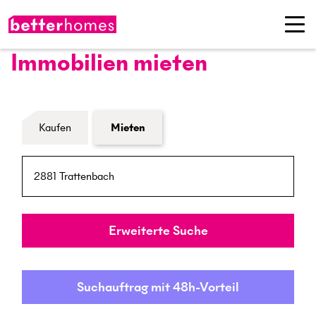
Immobilien mieten
Formular Immobiliensuche
Kaufen
Mieten
PLZ / Ort
Umkreis
Erweiterte Suche
Suchauftrag mit 48h-Vorteil