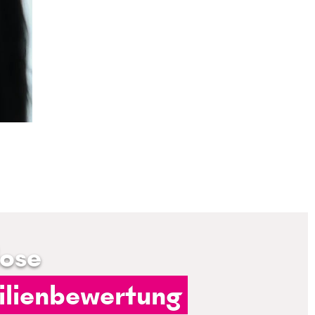
lose
lienbewertung