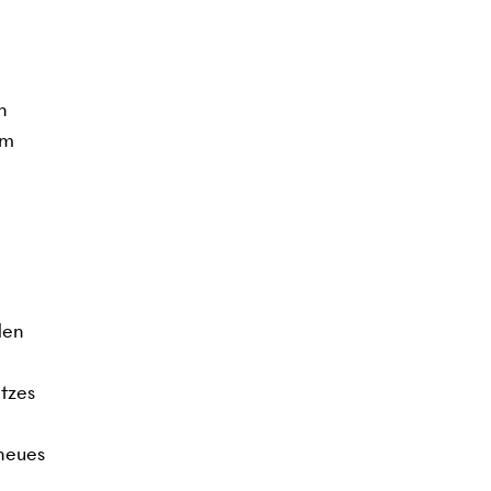
n
em
den
tzes
 neues