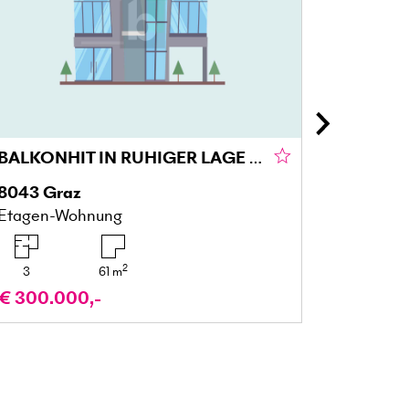
BALKONHIT IN RUHIGER LAGE IM GRÜNEN GRAZ
8043
Graz
5122
Ac
Etagen-Wohnung
Gartenw
2
3
61
m
4
€ 300.000,-
€ 329.