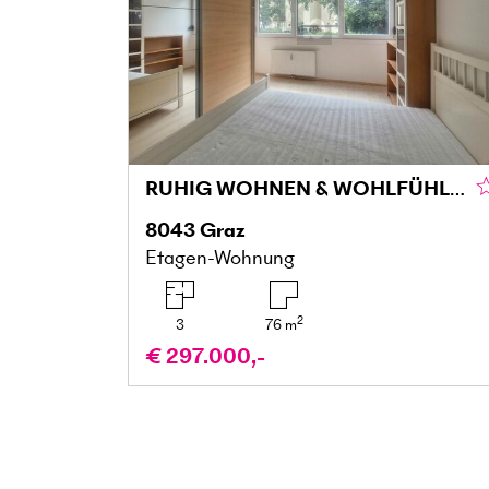
RUHIG WOHNEN & WOHLFÜHLEN MIT BALKON IN DER MARIATROSTERSTRASSE
8043
Graz
Etagen-Wohnung
2
3
76
m
€ 297.000,-