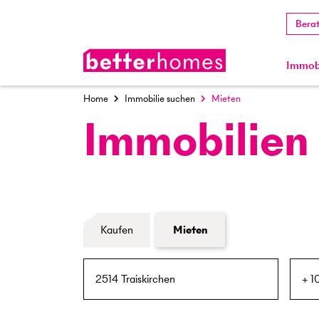
Bera
Immobi
Home
Immobilie suchen
Mieten
Immobilien
Formular Immobiliensuche
Kaufen
Mieten
PLZ / Ort
Umkreis