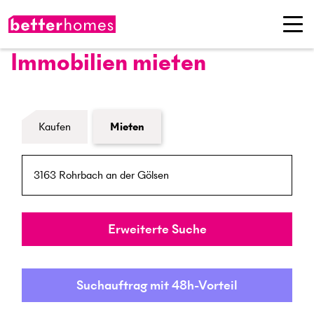
Immobilien mieten
Formular Immobiliensuche
Kaufen
Mieten
PLZ / Ort
Umkreis
Erweiterte Suche
Suchauftrag mit 48h-Vorteil