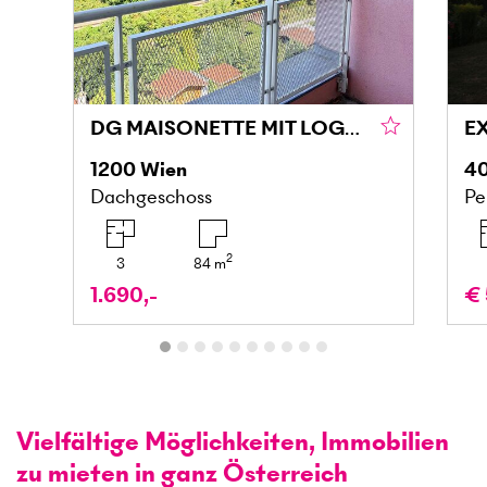
DG MAISONETTE MIT LOGGIA UND GRÜNBLICK IN DONAU NÄHE
1200
Wien
4
Dachgeschoss
Pe
2
3
84
m
1.690,-
€ 
Vielfältige Möglichkeiten, Immobilien
zu mieten in ganz Österreich