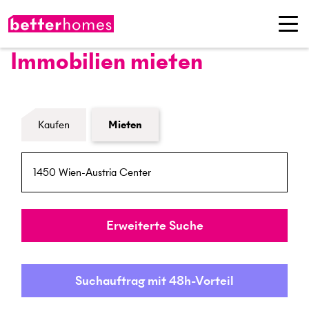
Immobilien mieten
Formular Immobiliensuche
Kaufen
Mieten
PLZ / Ort
Umkreis
Erweiterte Suche
Suchauftrag mit 48h-Vorteil