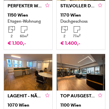
PERFEKTER WOHNHIT– IDEAL FÜR PAARE ODER WG INKL. BETRIEBSKOSTEN
STILVOLLER DACHGESCHOSSHIT MIT BALKON
1150
Wien
1170
Wien
Etagen-Wohnung
Dachgeschoss
2
2
2
60
m
2
77
m
€ 1.100,-
€ 1.400,-
LAGEHIT - NÄHE MARIAHILFERSTRASSE
TOP AUSGESTATTETER FRISEURSALON – SOFORT STARTKLAR
1070
Wien
1100
Wien