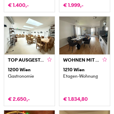
€ 1.400,-
€ 1.999,-
TOP AUSGESTATTET IN 1200 WIEN – SOFORT VERFÜGBAR!
WOHNEN MIT QUALITÄT – STILVOLL IM 21. BEZIRK
1200
Wien
1210
Wien
Gastronomie
Etagen-Wohnung
€ 2.650,-
€ 1.834,80