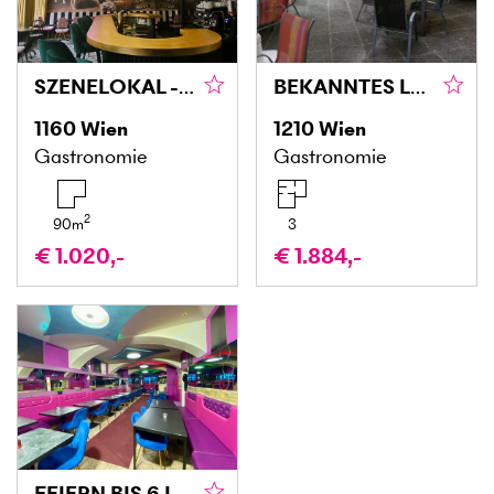
SZENELOKAL - MODERN GLAMOUR - CAFÉ-RESTAURANT
BEKANNTES LOKAL IN TOP-LAGE MIT SCHANIGARTEN
1160
Wien
1210
Wien
Gastronomie
Gastronomie
2
90
m
3
€ 1.020,-
€ 1.884,-
FEIERN BIS 6 IN DER FRÜH