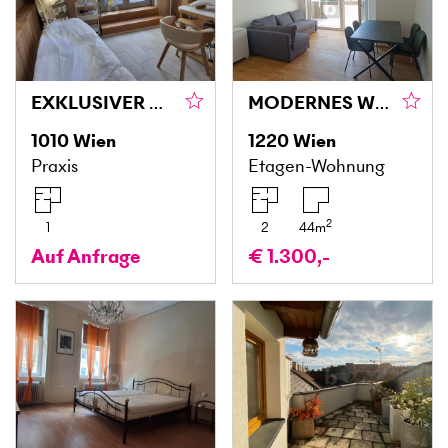
EXKLUSIVER NAIL-WORKSPACE IM MODERNEN BEAUTY CENTER ZU VERMIETEN
MODERNES WOHNEN MIT ERSTBEZUG IN TOPLAGE DONAUSTADT - PAUSCHALMIETE INKL. BETRIEBS- UND ENERGIEKOSTEN
1010
Wien
1220
Wien
Praxis
Etagen-Wohnung
2
1
2
44
m
Auf Anfrage
€ 1.300,-