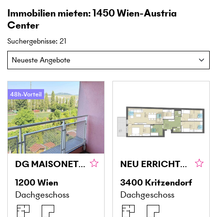
Immobilien mieten: 1450 Wien-Austria
Center
Suchergebnisse
:
21
48h-Vorteil
DG MAISONETTE MIT LOGGIA UND GRÜNBLICK IN DONAU NÄHE
NEU ERRICHTETER WOHNHIT MIT PERFEKTER ANBINDUNG INS GRÜNE UND ZENTRUM
1200
Wien
3400
Kritzendorf
Dachgeschoss
Dachgeschoss