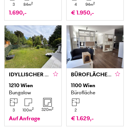
2
2
3
84
m
4
94
m
1.690,-
€ 1.950,-
IDYLLISCHER BUNGALOW IM GRÜNEN
BÜROFLÄCHE / GESCHÄFTSLOKAL MIT 91 M² IN 1100 WIEN – VIELSEITIG NUTZBAR IN GUTER LAGE
1210
Wien
1100
Wien
Bungalow
Bürofläche
2
2
320
m
3
100
m
2
Auf Anfrage
€ 1.629,-