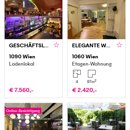
GESCHÄFTSLOKAL IN TOP LAGE ALS DISCO, LOUNGE, BAR ODER CAFÉ
ELEGANTE WOHNUNG IN BESTLAGE
1090
Wien
1060
Wien
Ladenlokal
Etagen-Wohnung
2
4
97
m
€ 7.560,-
€ 2.420,-
Online-Besichtigung