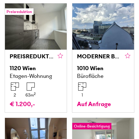
Preisreduktion
PREISREDUKTION! URBAN WOHNEN MIT RUHEFAKTOR – FRISCH SANIERTE 2-ZIMMER-WOHNUNG
MODERNER BEHANDLUNGSRAUM IM HERZEN WIENS - IDEAL FÜR ÄSTHETIK & MEDIZIN
1120
Wien
1010
Wien
Etagen-Wohnung
Bürofläche
2
2
63
m
1
€ 1.200,-
Auf Anfrage
Online-Besichtigung