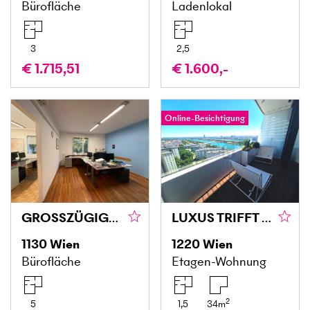
Bürofläche
Ladenlokal
3
2,5
€ 1.715,51
€ 1.600,-
Online-Besichtigung
GROSSZÜGIGE EINHEIT MIT BALKON IN TOP-LAGE
LUXUS TRIFFT LIFESTYLE - SKYLINE & DONAUBLICK INKLUSIVE
1130
Wien
1220
Wien
Bürofläche
Etagen-Wohnung
2
5
1,5
34
m