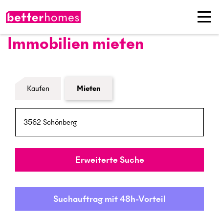
Immobilien mieten
Formular Immobiliensuche
Kaufen
Mieten
PLZ / Ort
Umkreis
Erweiterte Suche
Suchauftrag mit 48h-Vorteil