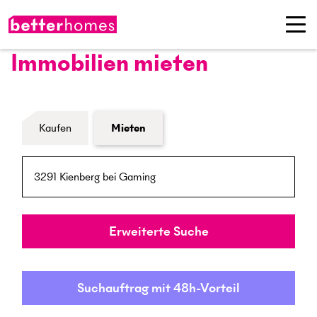
Immobilien mieten
Formular Immobiliensuche
Kaufen
Mieten
PLZ / Ort
Umkreis
Erweiterte Suche
Suchauftrag mit 48h-Vorteil