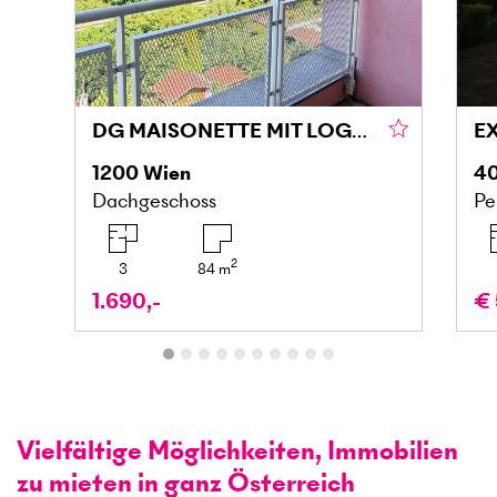
DG MAISONETTE MIT LOGGIA UND GRÜNBLICK IN DONAU NÄHE
1200
Wien
4
Dachgeschoss
Pe
2
3
84
m
1.690,-
€ 
Vielfältige Möglichkeiten, Immobilien
zu mieten in ganz Österreich