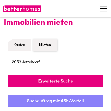
Immobilien mieten
Formular Immobiliensuche
Kaufen
Mieten
PLZ / Ort
Umkreis
Erweiterte Suche
Suchauftrag mit 48h-Vorteil