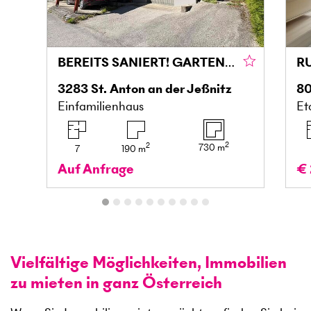
BEREITS SANIERT! GARTENTRAUM MIT RUHE
3283
St. Anton an der Jeßnitz
8
Einfamilienhaus
Et
2
2
730
m
7
190
m
Auf Anfrage
€ 
Vielfältige Möglichkeiten, Immobilien
zu mieten in ganz Österreich