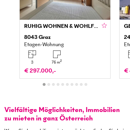
RUHIG WOHNEN & WOHLFÜHLEN MIT BALKON IN DER MARIATROSTERSTRASSE
8043
Graz
24
Etagen-Wohnung
Et
2
3
76
m
€ 297.000,-
€ 
Vielfältige Möglichkeiten, Immobilien
zu mieten in ganz Österreich