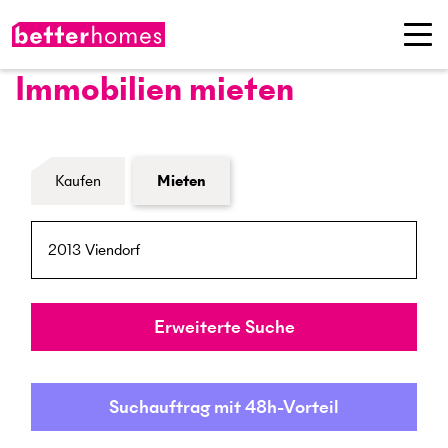
Immobilien mieten
Formular Immobiliensuche
Kaufen
Mieten
PLZ / Ort
Umkreis
Erweiterte Suche
Suchauftrag mit 48h-Vorteil