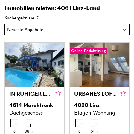
Immobilien mieten: 4061 Linz-Land
Suchergebnisse
:
2
Online-Besichtigung
IN RUHIGER LAGE MIT GARTEN - UND POOLBENÜTZUNG
URBANES LOFT-FEELING ÜBER DEN DÄCHERN VON LINZ
4614
Marchtrenk
4020
Linz
Dachgeschoss
Etagen-Wohnung
2
2
3
88
m
3
151
m