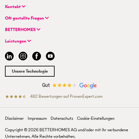
Kontakt
BETTERHOMES Real GmbH
Oft gestellte Fragen
Hauptsitz
FAQ | Immobilie verkaufen/vermieten
Wienerbergstraße 7 / D 2.OG
BETTERHOMES
FAQ | Immobilienmakler/-in werden
AT-1100 Wien
Unternehmen
FAQ | Einstieg für Maklerprofis
Leistungen
Hybrides Maklermodell
+43 1 236 87 33 00
Immobilie suchen
BETTERHOMES-Erfahrungen
info@betterhomes.at
Immobilie verkaufen/vermieten
Management
Immobilie bewerten
Jobs
Immobilien-Ratgeber
Standorte
Unsere Technologie
Immobilienmakler/-in werden
Presse
Gut
482
Bewertungen auf ProvenExpert.com
BETTERHOMES Österreich
Disclaimer
Impressum
Datenschutz
Cookie-Einstellungen
Copyright ©
2026
BETTERHOMES AG und/oder mit ihr verbun­dene
Unter­nehmen. Alle Rechte vor­behalten.