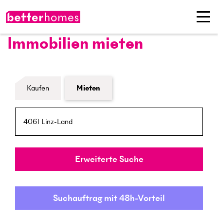
Immobilien mieten
Formular Immobiliensuche
Kaufen
Mieten
PLZ / Ort
Umkreis
Erweiterte Suche
Suchauftrag mit 48h-Vorteil