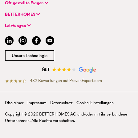
BETTERHOMES Real GmbH
Oft gestellte Fragen
Hauptsitz
FAQ | Immobilie verkaufen/vermieten
Wienerbergstraße 7 / D 2.OG
BETTERHOMES
FAQ | Immobilienmakler/-in werden
AT-1100 Wien
Unternehmen
FAQ | Einstieg für Maklerprofis
Leistungen
Hybrides Maklermodell
+43 1 236 87 33 00
Immobilie suchen
BETTERHOMES-Erfahrungen
info@betterhomes.at
Immobilie verkaufen/vermieten
Management
Immobilie bewerten
Jobs
Immobilien-Ratgeber
Standorte
Unsere Technologie
Immobilienmakler/-in werden
Presse
Gut
482
Bewertungen auf ProvenExpert.com
BETTERHOMES Österreich
Disclaimer
Impressum
Datenschutz
Cookie-Einstellungen
Copyright ©
2026
BETTERHOMES AG und/oder mit ihr verbun­dene
Unter­nehmen. Alle Rechte vor­behalten.