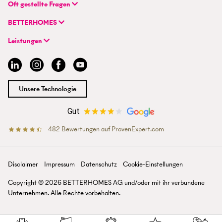
BETTERHOMES Real GmbH
Oft gestellte Fragen
Hauptsitz
FAQ | Immobilie verkaufen/vermieten
Wienerbergstraße 7 / D 2.OG
BETTERHOMES
FAQ | Immobilienmakler/-in werden
AT-1100 Wien
Unternehmen
FAQ | Einstieg für Maklerprofis
Leistungen
Hybrides Maklermodell
+43 1 236 87 33 00
Immobilie suchen
BETTERHOMES-Erfahrungen
info@betterhomes.at
Immobilie verkaufen/vermieten
Management
Immobilie bewerten
Jobs
Immobilien-Ratgeber
Standorte
Unsere Technologie
Immobilienmakler/-in werden
Presse
Gut
482
Bewertungen auf ProvenExpert.com
BETTERHOMES Österreich
Disclaimer
Impressum
Datenschutz
Cookie-Einstellungen
Copyright ©
2026
BETTERHOMES AG und/oder mit ihr verbun­dene
Unter­nehmen. Alle Rechte vor­behalten.