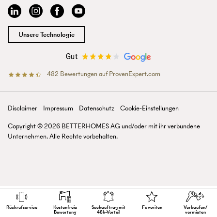
Immobilie suchen
BETTERHOMES-Erfahrungen
info@betterhomes.at
Immobilie verkaufen/vermieten
Management
Immobilie bewerten
Jobs
Immobilien-Ratgeber
Standorte
Unsere Technologie
Immobilienmakler/-in werden
Presse
Gut
482
Bewertungen auf ProvenExpert.com
BETTERHOMES Österreich
Disclaimer
Impressum
Datenschutz
Cookie-Einstellungen
Copyright ©
2026
BETTERHOMES AG und/oder mit ihr verbun­dene
Unter­nehmen. Alle Rechte vor­behalten.
Rückruf­service
Kostenfreie
Suchauftrag mit
Favoriten
Verkaufen/
Bewertung
48h-Vorteil
vermieten