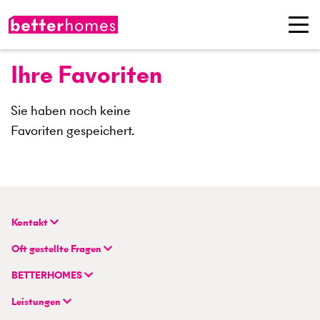
Ihre Favoriten
Sie haben noch keine
Favoriten gespeichert.
Kontakt
BETTERHOMES Real GmbH
Oft gestellte Fragen
Hauptsitz
FAQ | Immobilie verkaufen/vermieten
Wienerbergstraße 7 / D 2.OG
BETTERHOMES
FAQ | Immobilienmakler/-in werden
AT-1100 Wien
Unternehmen
FAQ | Einstieg für Maklerprofis
Leistungen
Hybrides Maklermodell
+43 1 236 87 33 00