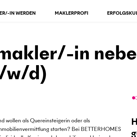
ER/-IN WERDEN
MAKLERPROFI
ERFOLGS­KU
makler/-in nebe
/w/d)
H
nd wollen als Quereinsteigerin oder als
r Immobilienvermittlung starten? Bei BETTERHOMES
g