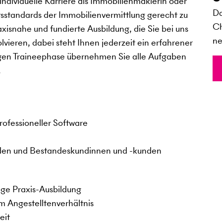
ndividuelle Karriere als Immobilienmaklerin oder
Da
sstandards der Immobilienvermittlung gerecht zu
Ch
xisnahe und fundierte Ausbildung, die Sie bei uns
ne
vieren, dabei steht Ihnen jederzeit ein erfahrener
hrigen Traineephase übernehmen Sie alle Aufgaben
.
n
rofessioneller Software
den und Bestandeskundinnen und -kunden
ge Praxis-Ausbildung
m Angestelltenverhältnis
eit