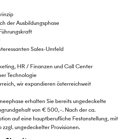
rinzip
ach der Ausbildungsphase
 Führungskraft
g
interessanten Sales-Umfeld
rketing, HR / Finanzen und Call Center
ner Technologie
reich, wir expandieren österreichweit
ineephase erhalten Sie bereits ungedeckelte
togrundgehalt von € 500,–. Nach der ca.
tion auf eine hauptberufliche Festanstellung, mit
 zzgl. ungedeckelter Provisionen.