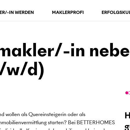
ER/-IN WERDEN
MAKLERPROFI
ERFOLGS­KU
makler/-in nebe
/w/d)
H
nd wollen als Quereinsteigerin oder als
r Immobilienvermittlung starten? Bei BETTERHOMES
g