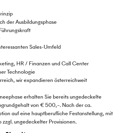
rinzip
ach der Ausbildungsphase
 Führungskraft
g
interessanten Sales-Umfeld
rketing, HR / Finanzen und Call Center
ner Technologie
reich, wir expandieren österreichweit
ineephase erhalten Sie bereits ungedeckelte
togrundgehalt von € 500,–. Nach der ca.
tion auf eine hauptberufliche Festanstellung, mit
 zzgl. ungedeckelter Provisionen.