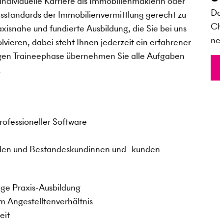
ndividuelle Karriere als Immobilienmaklerin oder
Da
sstandards der Immobilienvermittlung gerecht zu
Ch
xisnahe und fundierte Ausbildung, die Sie bei uns
ne
vieren, dabei steht Ihnen jederzeit ein erfahrener
hrigen Traineephase übernehmen Sie alle Aufgaben
.
n
rofessioneller Software
den und Bestandeskundinnen und -kunden
ge Praxis-Ausbildung
m Angestelltenverhältnis
eit