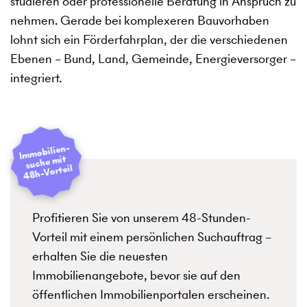
studieren oder professionelle Beratung in Anspruch zu
nehmen. Gerade bei komplexeren Bauvorhaben
lohnt sich ein Förderfahrplan, der die verschiedenen
Ebenen – Bund, Land, Gemeinde, Energieversorger –
integriert.
I
mmobilien­
suche mit
48h-Vorteil
Profitieren Sie von unserem 48-Stunden-
Vorteil mit einem persönlichen Suchauftrag –
erhalten Sie die neuesten
Immobilienangebote, bevor sie auf den
öffentlichen Immobilienportalen erscheinen.