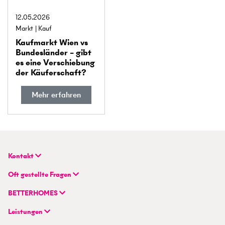
12.05.2026
Markt
Kauf
Kaufmarkt Wien vs
Bundes­länder – gibt
es eine Verschiebung
der Käuferschaft?
Mehr erfahren
Kontakt
BETTERHOMES Real GmbH
Oft gestellte Fragen
Hauptsitz
FAQ | Immobilie verkaufen/vermieten
Wienerbergstraße 7 / D 2.OG
BETTERHOMES
FAQ | Immobilienmakler/-in werden
AT-1100 Wien
Unternehmen
FAQ | Einstieg für Maklerprofis
Leistungen
Hybrides Maklermodell
+43 1 236 87 33 00