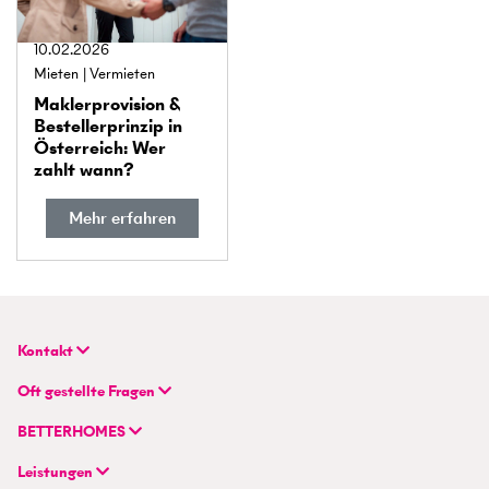
10.02.2026
Mieten
Vermieten
Makler­provision &
Besteller­prinzip in
Österreich: Wer
zahlt wann?
Mehr erfahren
Kontakt
BETTERHOMES Real GmbH
Oft gestellte Fragen
Hauptsitz
FAQ | Immobilie verkaufen/vermieten
Wienerbergstraße 7 / D 2.OG
BETTERHOMES
FAQ | Immobilienmakler/-in werden
AT-1100 Wien
Unternehmen
FAQ | Einstieg für Maklerprofis
Leistungen
Hybrides Maklermodell