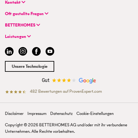
Kontakt
BETTERHOMES Real GmbH
Oft gestellte Fragen
Hauptsitz
FAQ | Immobilie verkaufen/vermieten
Wienerbergstraße 7 / D 2.OG
BETTERHOMES
FAQ | Immobilienmakler/-in werden
AT-1100 Wien
Unternehmen
FAQ | Einstieg für Maklerprofis
Leistungen
Hybrides Maklermodell
+43 1 236 87 33 00
Immobilie suchen
BETTERHOMES-Erfahrungen
info@betterhomes.at
Immobilie verkaufen/vermieten
Management
Immobilie bewerten
Jobs
Immobilien-Ratgeber
Standorte
Unsere Technologie
Immobilienmakler/-in werden
Presse
Gut
482
Bewertungen auf ProvenExpert.com
BETTERHOMES Österreich
Disclaimer
Impressum
Datenschutz
Cookie-Einstellungen
Copyright ©
2026
BETTERHOMES AG und/oder mit ihr verbun­dene
Unter­nehmen. Alle Rechte vor­behalten.