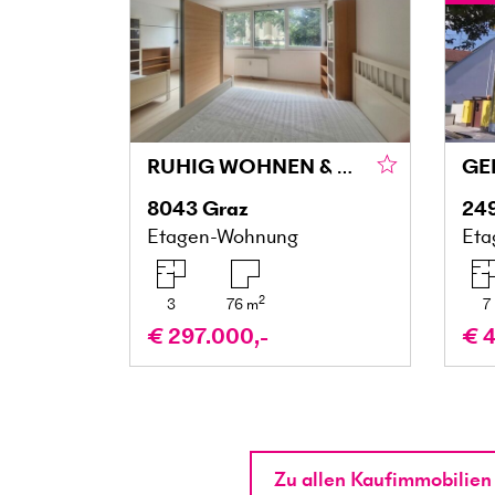
RUHIG WOHNEN & WOHLFÜHLEN MIT BALKON IN DER MARIATROSTERSTRASSE
8043
Graz
24
Etagen-Wohnung
Eta
2
3
76
m
7
€ 297.000,-
€ 4
Zu allen Kaufimmobilien