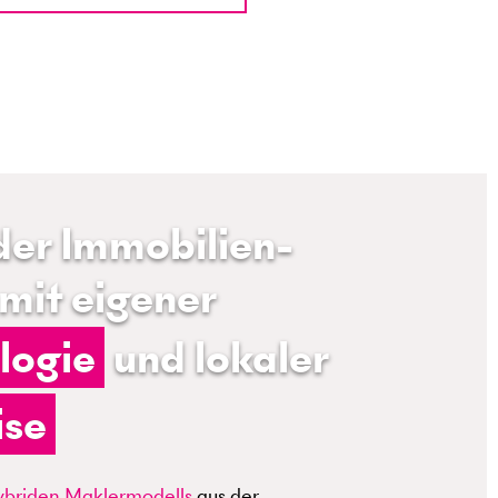
der Immobilien­
mit eigener
logie
und lokaler
ise
hybriden Maklermodells
aus der