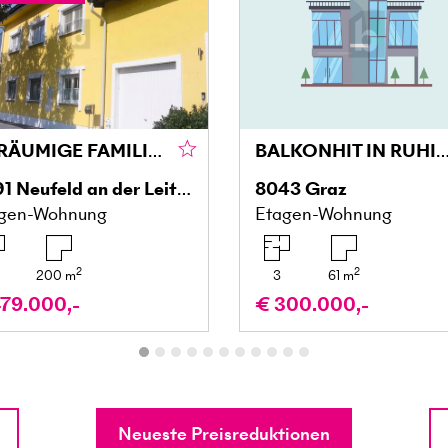
GERÄUMIGE FAMILIENWOHNUNG MIT GROSSZÜGIGER TERRASSENLANDSCHAFT - EXTRA STUDIO
BALKONHIT IN RUHIGER LAGE IM GRÜNE
91
Neufeld an der Leitha
8043
Graz
gen-Wohnung
Etagen-Wohnung
2
2
200
m
3
61
m
79.000,-
€ 300.000,-
Neueste Preisreduktionen