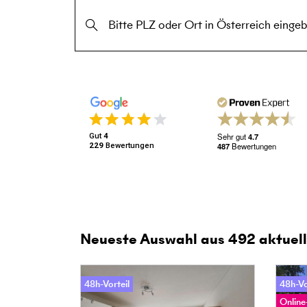
Bitte PLZ oder Ort in Österreich eingeben
Sehr gut
4.7
Gut
4
487
Bewertungen
229
Bewertungen
Neueste Auswahl aus
492
aktuell
48h-Vorteil
48h-Vo
Online