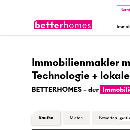
Bera
Immobi
Immobilienmakler mi
Technologie + lokale
BETTERHOMES – der
Immobili
Formular Immobiliensuche
Kaufen
Mieten
Bewerten
grati