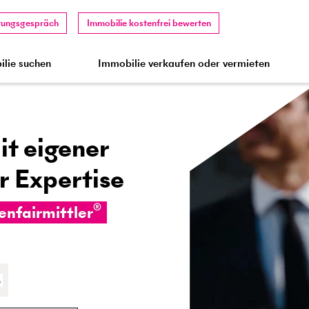
tungsgespräch
Immobilie kostenfrei bewerten
lie suchen
Immobilie verkaufen oder vermieten
t eigener
r Expertise
®
enfairmittler
s