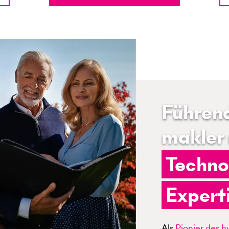
Führen
makler 
Techno
Expert
Als
Pionier des 