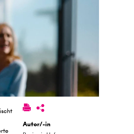
ischt
Autor/-in
rte