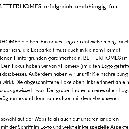
? BETTERHOMES: erfolgreich, unabhängig, fair.
HOMES bleiben. Ein neues Logo zu entwickeln birgt auc
nbar sein, die Lesbarkeit muss auch in kleinem Format
iedenen Hintergründen garantiert sein. BETTERHOMES ist
 Den Fokus haben wir von »Homes« (im alten Logo gefette
au das: besser. Außerdem haben wir uns für Kleinschreibung
 wirkt. Die abgeschnittene Ecke oben links erinnert an ei
o das gewisse Etwas. Der graue Knoten unseres alten Log
n prägnantes und dominantes Icon mit dem »b« unseren
ft sowohl auf der Website als auch auf unseren anderen
it der Schrift im Logo und weist einige spezielle Aspekte