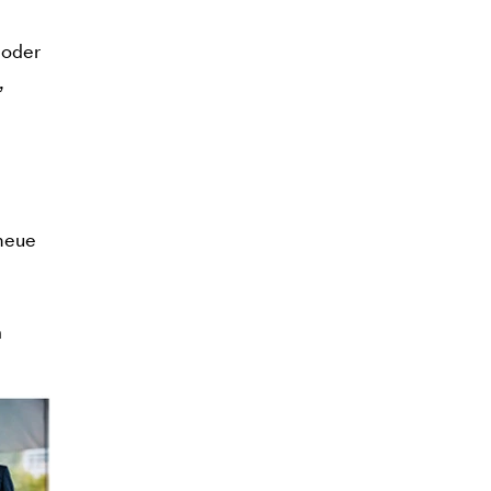
 oder
,
 neue
m