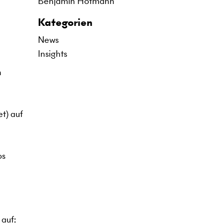
Benjamin Hofmann
Kategorien
News
Insights
h
t) auf
n
os
 auf: