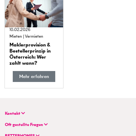
10.02.2026
Mieten
Vermieten
Makler­provision &
Besteller­prinzip in
Österreich: Wer
zahlt wann?
Mehr erfahren
Kontakt
BETTERHOMES Real GmbH
Oft gestellte Fragen
Hauptsitz
FAQ | Immobilie verkaufen/vermieten
Wienerbergstraße 7 / D 2.OG
BETTERHOMES