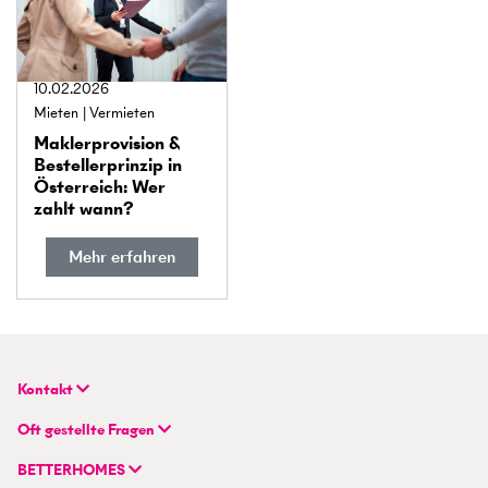
10.02.2026
Mieten
Vermieten
Makler­provision &
Besteller­prinzip in
Österreich: Wer
zahlt wann?
Mehr erfahren
Kontakt
BETTERHOMES Real GmbH
Oft gestellte Fragen
Hauptsitz
FAQ | Immobilie verkaufen/vermieten
Wienerbergstraße 7 / D 2.OG
BETTERHOMES
FAQ | Immobilienmakler/-in werden